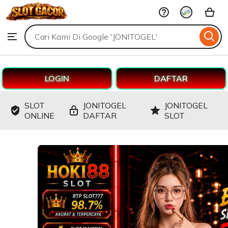
JONITOGEL
Skip
to
Search
Browse
ontent
for
items
or
shops
LOGIN
DAFTAR
SLOT
JONITOGEL
JONITOGEL
ONLINE
DAFTAR
SLOT