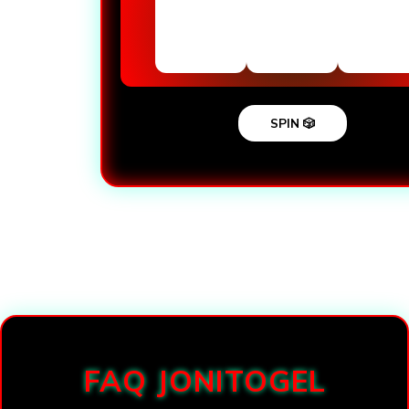
SPIN 🎲
Loading...
FAQ JONITOGEL