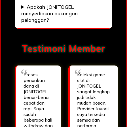
Apakah JONITOGEL
menyediakan dukungan
pelanggan?
Testimoni Member
Proses
Koleksi game
penarikan
slot di
dana di
JONITOGEL
JONITOGEL
sangat lengkap,
benar-benar
jadi tidak
cepat dan
mudah bosan.
rapi. Saya
Provider favorit
sudah
saya tersedia
beberapa kali
semua dan
withdraw dan
performa