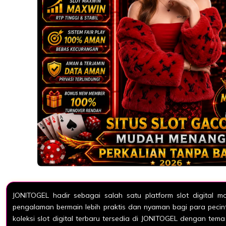
JONITOGEL hadir sebagai salah satu platform slot digital
pengalaman bermain lebih praktis dan nyaman bagi para peci
koleksi slot digital terbaru tersedia di JONITOGEL dengan te