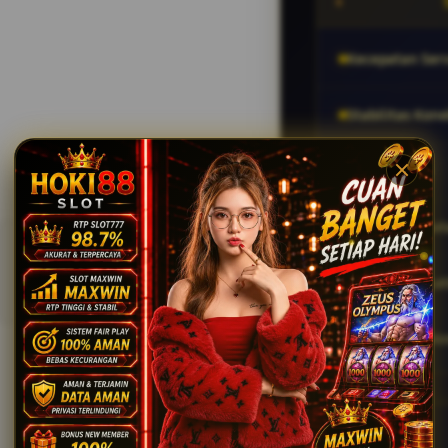
Kecepatan Ser
Stabilitas Kone
Fitur Modern
Keamanan Dat
+4 lebih
banyak
Akses Alternat
Dukungan Tekn