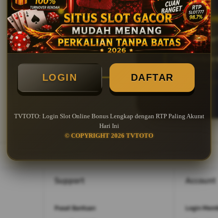
SERVER POWE
Akses Lancar
Fitur Modern
LOGIN
DAFTAR
TVTOTO: Login Slot Online Bonus Lengkap dengan RTP Paling Akurat
Hari Ini
© COPYRIGHT 2026 TVTOTO
Support
Account
Pusat Bantuan
Login Mem