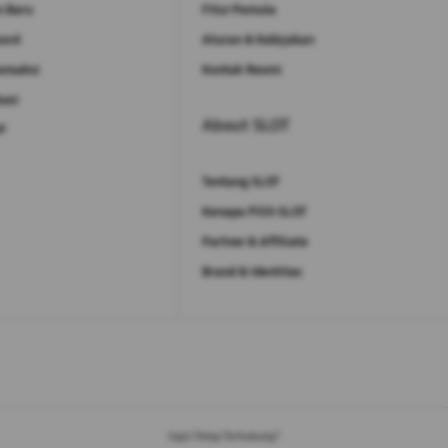
n Baru
Fitur Pemula
ord
Aturan & Kebijakan
ansaksi
Kontak Resmi
kasi
About SLOT
P
Tentang SLOT
Kenapa Pilih SLOT
Partner & Affiliate
Brand & Identitas
Ingin Tetap Terhubung?