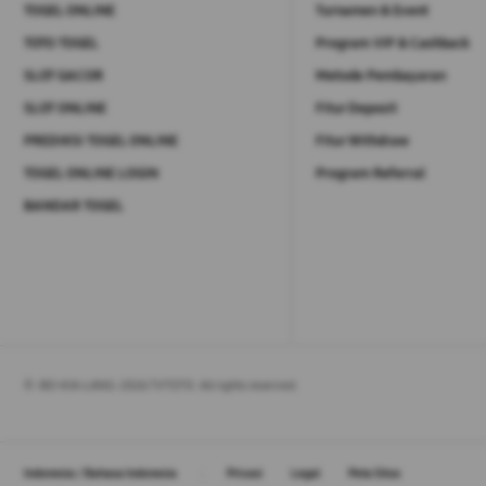
TOGEL ONLINE
Turnamen & Event
TOTO TOGEL
Program VIP & Cashback
SLOT GACOR
Metode Pembayaran
SLOT ONLINE
Fitur Deposit
PREDIKSI TOGEL ONLINE
Fitur Withdraw
TOGEL ONLINE LOGIN
Program Referral
BANDAR TOGEL
© -BO-KIA-LANG- 2026 TVTOTO. All rights reserved.
Privasi
Legal
Peta Situs
Indonesia / Bahasa Indonesia