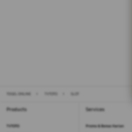
Layer Popup Close
TOGEL ONLINE
>
TVTOTO
>
SLOT
Footer Navigation
Products
Services
TVTOTO
Promo & Bonus Harian