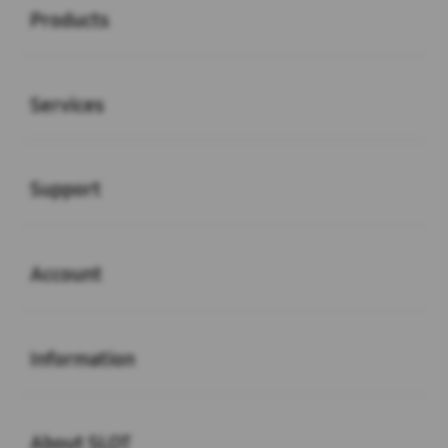
Products
Buka
Services
Buka
Support
Buka
Account
Buka
Information
Buka
About SLOT